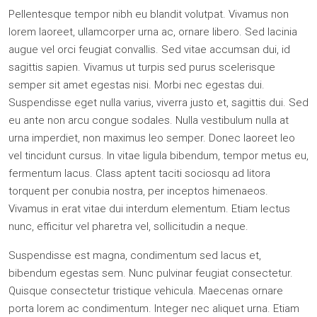
Pellentesque tempor nibh eu blandit volutpat. Vivamus non
lorem laoreet, ullamcorper urna ac, ornare libero. Sed lacinia
augue vel orci feugiat convallis. Sed vitae accumsan dui, id
sagittis sapien. Vivamus ut turpis sed purus scelerisque
semper sit amet egestas nisi. Morbi nec egestas dui.
Suspendisse eget nulla varius, viverra justo et, sagittis dui. Sed
eu ante non arcu congue sodales. Nulla vestibulum nulla at
urna imperdiet, non maximus leo semper. Donec laoreet leo
vel tincidunt cursus. In vitae ligula bibendum, tempor metus eu,
fermentum lacus. Class aptent taciti sociosqu ad litora
torquent per conubia nostra, per inceptos himenaeos.
Vivamus in erat vitae dui interdum elementum. Etiam lectus
nunc, efficitur vel pharetra vel, sollicitudin a neque.
Suspendisse est magna, condimentum sed lacus et,
bibendum egestas sem. Nunc pulvinar feugiat consectetur.
Quisque consectetur tristique vehicula. Maecenas ornare
porta lorem ac condimentum. Integer nec aliquet urna. Etiam