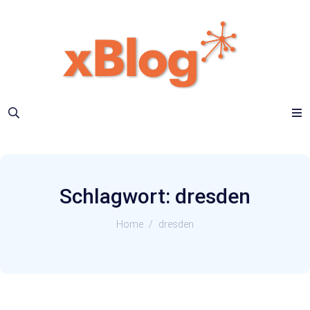
Schlagwort:
dresden
Home
/
dresden